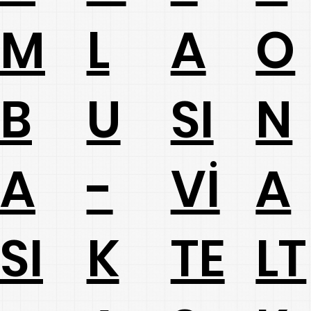
M
L
A
O
B
U
SI
N
A
-
Vİ
A
SI
K
TE
LT