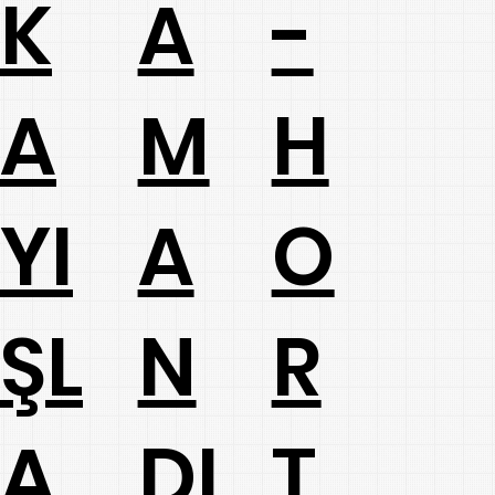
A
K
-
M
A
H
A
YI
O
N
ŞL
R
DI
A
T