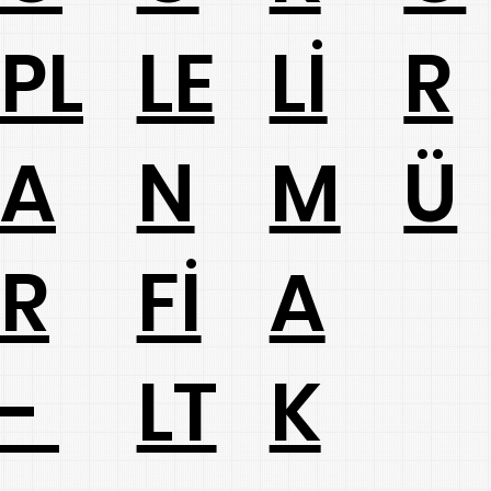
LE
PL
Lİ
R
N
A
M
Ü
Fİ
R
A
LT
-
K