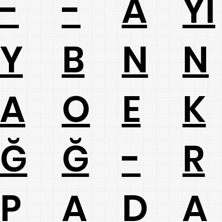
-
-
A
Yİ
B
Y
N
N
O
A
E
K
Ğ
Ğ
-
R
A
P
D
A