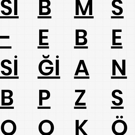
B
SI
M
S
E
-
B
E
Ğİ
Sİ
A
N
P
B
Z
S
O
O
K
Ö