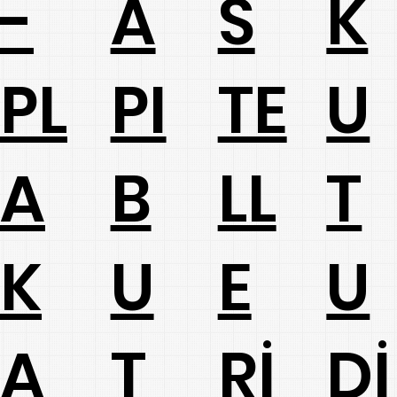
-
A
S
K
PL
PI
TE
U
A
B
LL
T
K
U
E
U
A
T
Rİ
Dİ