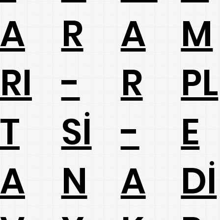
A
R
A
M
RI
-
R
PL
T
Sİ
-
E
A
N
A
Dİ