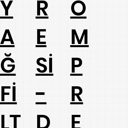
R
Y
O
E
A
M
Sİ
Ğ
P
-
Fİ
R
D
LT
E