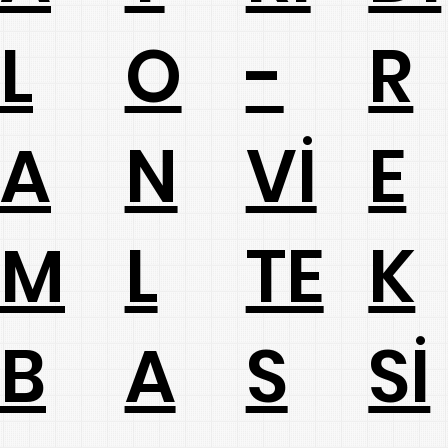
L
O
-
R
A
N
Vİ
E
M
L
TE
K
B
A
S
Sİ