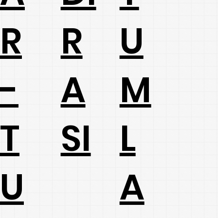
R
R
U
A
-
M
SI
T
L
U
A