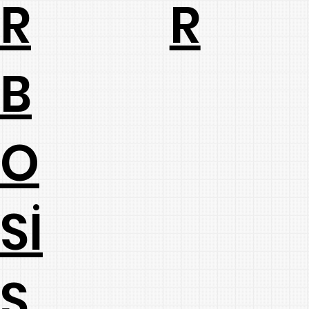
R
R
B
O
Sİ
S