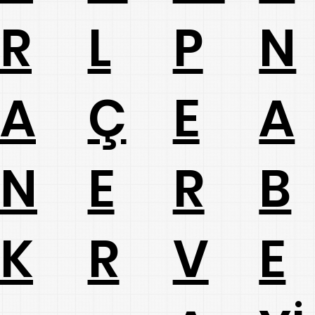
L
R
P
N
Ç
A
E
A
E
N
R
B
R
K
V
E