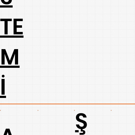
TE
M
İ
Ş