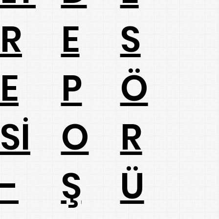
E
R
S
P
E
Ö
O
Sİ
R
Ş
-
Ü