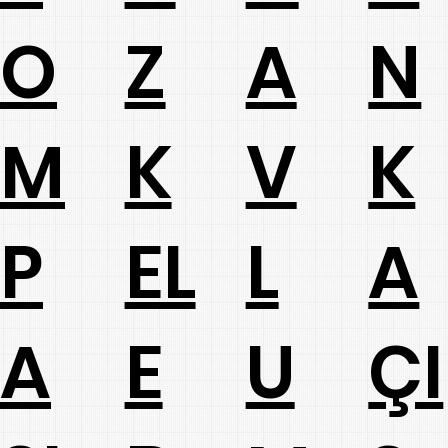
Z
O
A
N
K
M
V
K
EL
P
L
A
E
A
U
ÇI