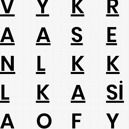
V
Y
K
R
A
A
S
E
N
L
K
K
L
K
A
Sİ
A
O
F
Y