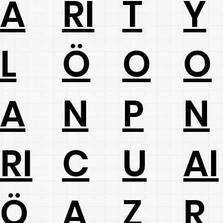
A
RI
T
Y
L
Ö
O
O
A
N
P
N
RI
C
U
AI
Ö
A
Z
R